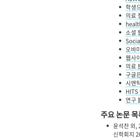
학생으
의료 
hea
소셜 
Socia
오바마
웹사
의료 분
구글은
시맨틱
HIT
연구 
주요 논문 목
윤석찬 외, 
신학회지 2