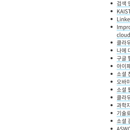
검색 
KAI
Link
Impro
cloud
클라우
나에 
구글 
아이패
소셜 
오바마
소셜 
클라우
과학자
기술로
소셜 
ASW