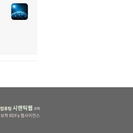
시맨틱웹
컴퓨팅
과학
정보학
RDFa
웹사이언스