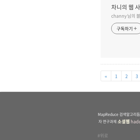
차니의 웹 
channy 님의
구독하기
«
1
2
3
MapReduce
검색알고리듬
소셜웹
had
자
연구과제
#위로