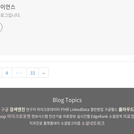
사이언스
 블로그입니다.
4
···
33
»
Blog Topics
구글
검색엔진
PHR
클라우드
연구자
마이크로데이터
LinkedData
열린편집
구글헬스
oop
마이크로포맷
의료
정보시스템
전산기술
의료정보
실시간웹
EdgeRank
소셜검색
소셜네트워크
치과진료
플랫폼데이
소셜알고리즘