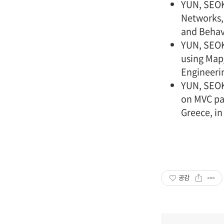
YUN, SEOKC
Networks,
and Behavi
YUN, SEOK
using Map
Engineeri
YUN, SEOK
on MVC pat
Greece, in
공감