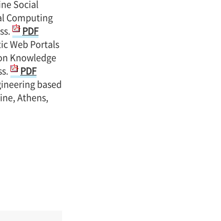
ine Social
ial Computing
ss.
PDF
ic Web Portals
 on Knowledge
ss.
PDF
gineering based
ine, Athens,