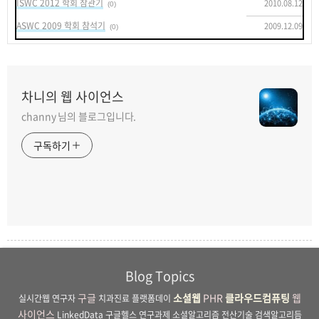
ISWC 2012 학회 참관기
2010.08.12
(0)
ASWC 2009 학회 참석기
2009.12.09
(0)
차니의 웹 사이언스
channy 님의 블로그입니다.
구독하기
Blog Topics
구글
소셜웹
PHR
클라우드컴퓨팅
웹
실시간웹
연구자
치과진료
플랫폼데이
사이언스
LinkedData
구글헬스
연구과제
소셜알고리즘
전산기술
검색알고리듬