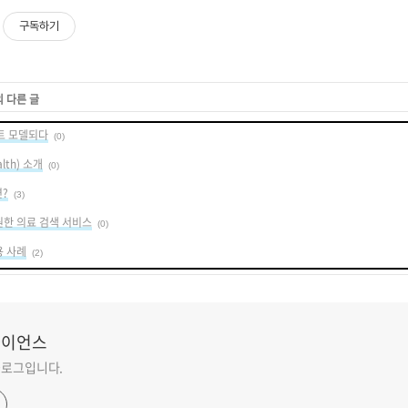
구독하기
의 다른 글
트 모델되다
(0)
lth) 소개
(0)
?
(3)
 요원한 의료 검색 서비스
(0)
용 사례
(2)
사이언스
 블로그입니다.