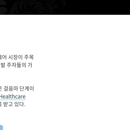
티스토리툴바
 5. 29. 14:29
케어 시장이 주목
후발 주자들의 가
직은 걸음마 단계이
ealthcare
 받고 있다.